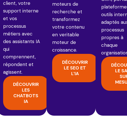
client, votre
moteurs de
plateforme
support interne
recherche et
outils inter
et vos
transformez
adaptés au
processus
votre contenu
processus
métiers avec
en veritable
propres à
des assistants IA
moteur de
chaque
qui
croissance.
organisatio
comprennent,
DÉCOUVRIR
répondent et
DÉCOU
LE SEO ET
LE S
agissent.
L'IA
SU
MES
DÉCOUVRIR
LES
CHATBOTS
IA