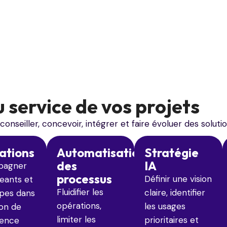
 service de vos projets
eiller, concevoir, intégrer et faire évoluer des solution
ations
Automatisation
Stratégie
des
IA
pagner
processus
Définir une vision
geants et
Fluidifier les
claire, identifier
ipes dans
opérations,
les usages
ion de
limiter les
prioritaires et
igence