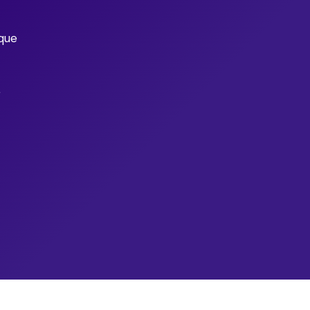
 que
r