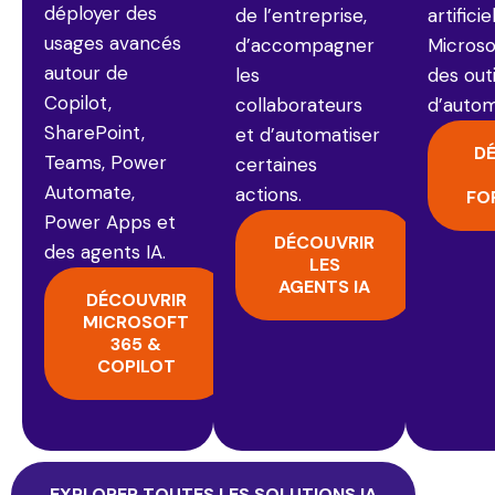
déployer des
de l’entreprise,
artificie
usages avancés
d’accompagner
Microso
autour de
les
des outi
Copilot,
collaborateurs
d’autom
SharePoint,
et d’automatiser
D
Teams, Power
certaines
Automate,
actions.
FO
Power Apps et
DÉCOUVRIR
des agents IA.
LES
AGENTS IA
DÉCOUVRIR
MICROSOFT
365 &
COPILOT
EXPLORER TOUTES LES SOLUTIONS IA