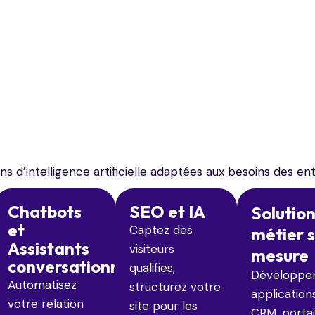
s d’intelligence artificielle adaptées aux besoins des ent
Chatbots
SEO et IA
Solutio
et
Captez des
métier 
Assistants
visiteurs
mesure
conversationnels
qualifies,
Développe
Automatisez
structurez votre
applications
votre relation
site pour les
CRM, portai