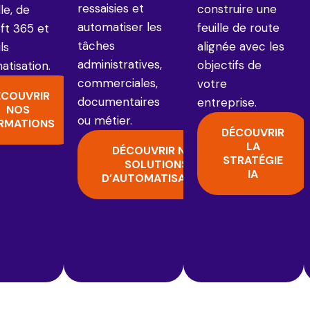
ressaisies et
construire une
lle, de
automatiser les
feuille de route
ft 365 et
tâches
alignée avec les
ls
administratives,
objectifs de
atisation.
commerciales,
votre
ÉCOUVRIR
documentaires
entreprise.
NOS
ou métier.
RMATIONS
DÉCOUVRIR
LA
DÉCOUVRIR NOS
STRATÉGIE
SOLUTIONS
IA
D’AUTOMATISATION