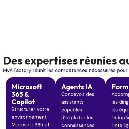
Des expertises réunies au
MyAiFactory réunit les compétences nécessaires pour cons
Microsoft
Agents IA
Form
365 &
Concevoir des
Accom
Copilot
assistants
les diri
Structurer votre
capables
les équ
environnement
d’exploiter les
l’adopt
Microsoft 365 et
connaissances
l’intell