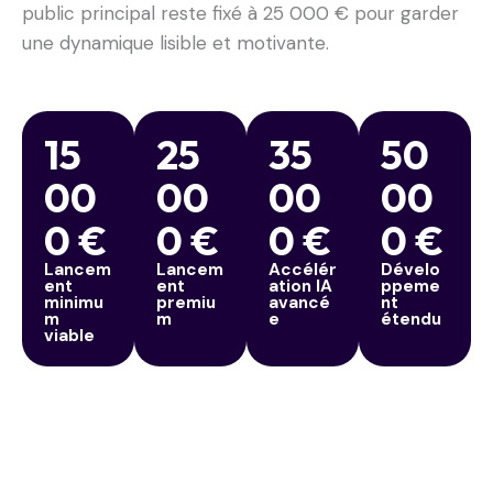
public principal reste fixé à 25 000 € pour garder
une dynamique lisible et motivante.
15
25
35
50
00
00
00
00
0 €
0 €
0 €
0 €
Lancem
Lancem
Accélér
Dévelo
ent
ent
ation IA
ppeme
minimu
premiu
avancé
nt
m
m
e
étendu
viable