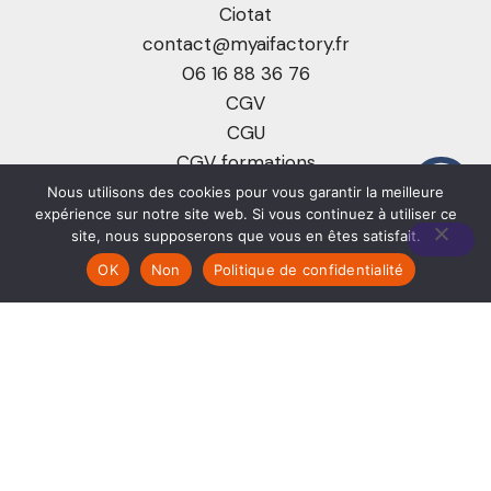
Ciotat
contact@myaifactory.fr
06 16 88 36 76
CGV
CGU
CGV formations
Certificat Qualiopi
Nous utilisons des cookies pour vous garantir la meilleure
expérience sur notre site web. Si vous continuez à utiliser ce
Accueil
site, nous supposerons que vous en êtes satisfait.
Solutions IA
OK
Non
Politique de confidentialité
Formations et Ateliers IA
Réalisations et Études de cas IA
Guides et Actus
Tarifs
Collaboration
Contact