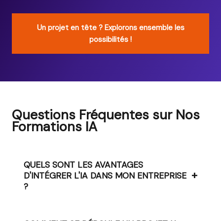
Un projet en tête ? Explorons ensemble les
possibilités !
Questions Fréquentes sur Nos
Formations IA
QUELS SONT LES AVANTAGES
+
D'INTÉGRER L'IA DANS MON ENTREPRISE
?
Augmentation de la productivité, réduction des
coûts et amélioration de l'expérience client.