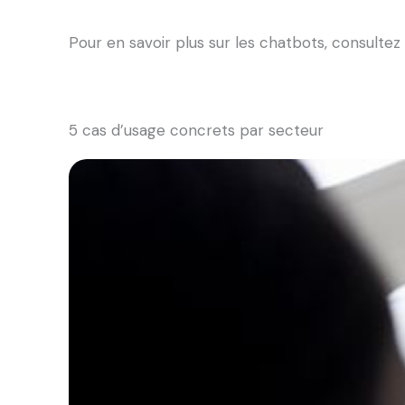
Pour en savoir plus sur les chatbots, consultez 
5 cas d’usage concrets par secteur