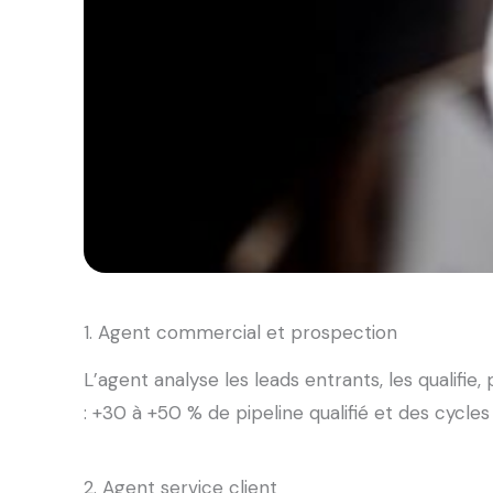
1. Agent commercial et prospection
L’agent analyse les leads entrants, les qualifi
: +30 à +50 % de pipeline qualifié et des cycl
2. Agent service client