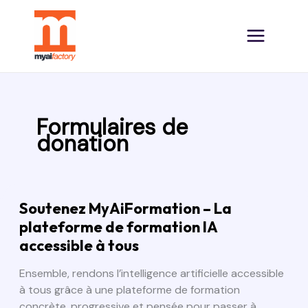
Formulaires de
donation
SOUTENEZ
Soutenez MyAiFormation – La
MYAIFORMATION
plateforme de formation IA
–
accessible à tous
LA
PLATEFORME
Ensemble, rendons l’intelligence artificielle accessible
DE
FORMATION
à tous grâce à une plateforme de formation
IA
concrète, progressive et pensée pour passer à