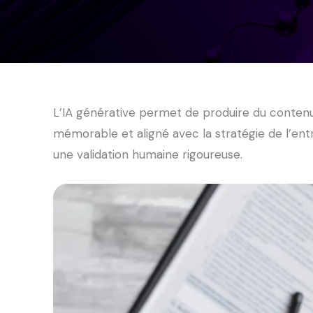
L’IA générative permet de produire du contenu à
mémorable et aligné avec la stratégie de l’en
une validation humaine rigoureuse.