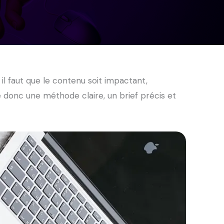
il faut que le contenu soit impactant,
 donc une méthode claire, un brief précis et