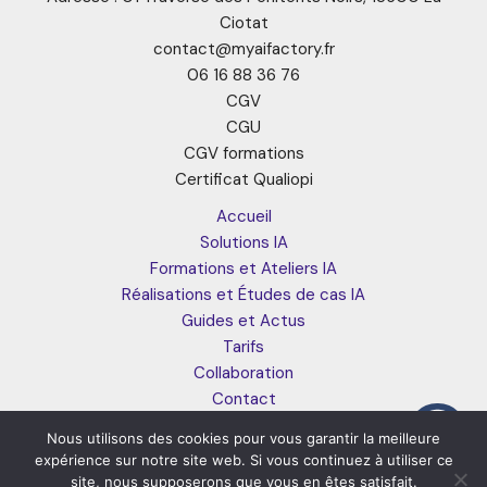
Ciotat
contact@myaifactory.fr
06 16 88 36 76
CGV
CGU
CGV formations
Certificat Qualiopi
Accueil
Solutions IA
Formations et Ateliers IA
Réalisations et Études de cas IA
Guides et Actus
Tarifs
Collaboration
Contact
Nous utilisons des cookies pour vous garantir la meilleure
© 2026 MyAI Factory. Tous droits réservés
expérience sur notre site web. Si vous continuez à utiliser ce
site, nous supposerons que vous en êtes satisfait.
Mentions légales
Politique de confidentialité